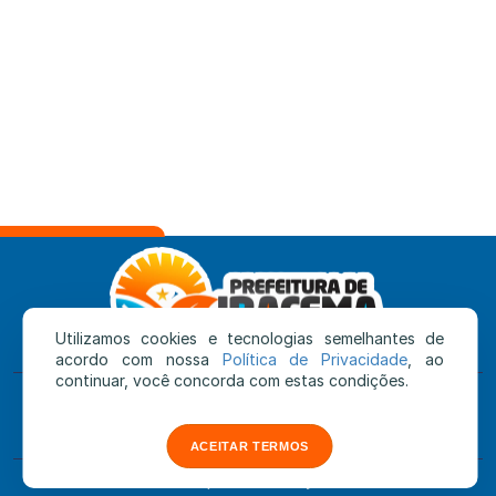
Utilizamos cookies e tecnologias semelhantes de
acordo com nossa
Política de Privacidade
, ao
continuar, você concorda com estas condições.
Prefeitura de Iracema
Rua Sebastião Evaristo de Castro, s/n - Centro
CEP: 69.348-000
|
Iracema - RR
ACEITAR TERMOS
feito com
pela
SEMAP
by
Nortebit