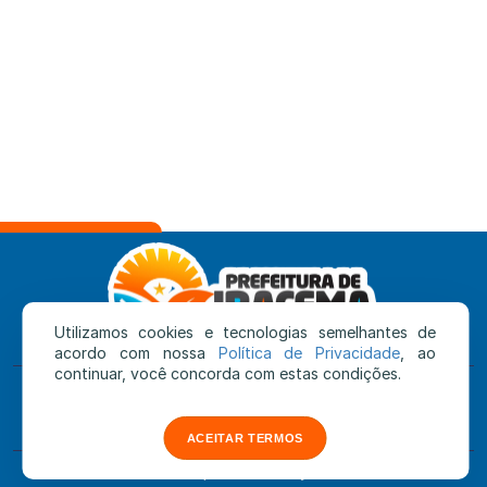
Utilizamos cookies e tecnologias semelhantes de
acordo com nossa
Política de Privacidade
, ao
continuar, você concorda com estas condições.
Prefeitura de Iracema
Rua Sebastião Evaristo de Castro, s/n - Centro
CEP: 69.348-000
|
Iracema - RR
ACEITAR TERMOS
feito com
pela
SEMAP
by
Nortebit