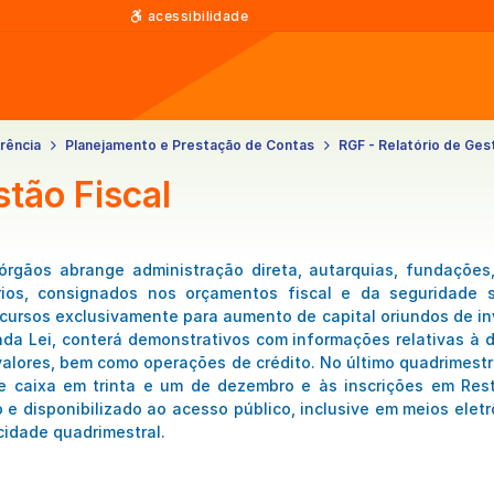
acessibilidade
rência
Planejamento e Prestação de Contas
RGF - Relatório de Gest
stão Fiscal
órgãos abrange administração direta, autarquias, fundaçõe
rios, consignados nos orçamentos fiscal e da seguridade 
rsos exclusivamente para aumento de capital oriundos de inv
ada Lei, conterá demonstrativos com informações relativas à d
valores, bem como operações de crédito. No último quadrimest
e caixa em trinta e um de dezembro e às inscrições em Rest
 e disponibilizado ao acesso público, inclusive em meios elet
cidade quadrimestral.