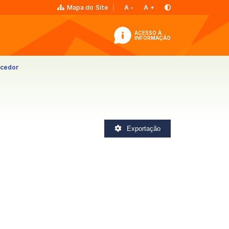
Mapa do Site
A
-
A
+
ACESSO À
INFORMAÇÃO
ecedor
Exportação