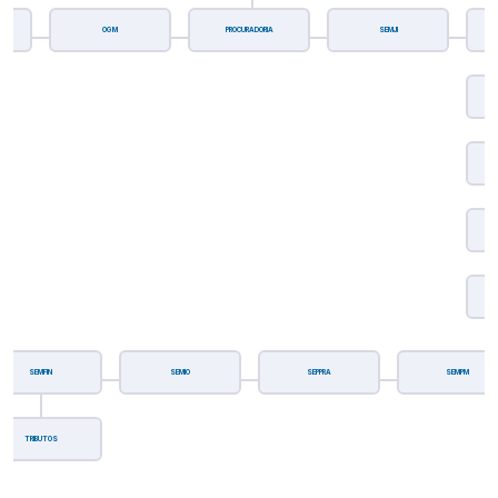
OGM
PROCURADORIA
SEMJI
SEMFIN
SEMIO
SEPPRA
SEMPM
TRIBUTOS