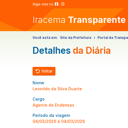
Siga-nos no
Iracema
Transparente
Você está em:
Site da Prefeitura
Portal da Transpa
Detalhes
da Diária
Voltar
Nome
Leonildo da Silva Duarte
Cargo
Agente de Endemias
Período da viagem
04/03/2026 à 04/03/2026