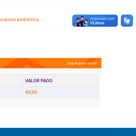
noquina pediátrica
Clique para retrair
VALOR PAGO
60,00