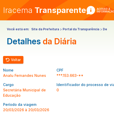
Iracema
Transparente
ACESSO À
INFORMAÇÃ
Você está em:
Site da Prefeitura
Portal da Transparência
Despe
Detalhes
da Diária
Voltar
Nome
CPF
Analu Fernandes Nunes
***.153.663-**
Cargo
Identificador do processo de v
Secretária Municipal de
0
Educação
Período da viagem
20/03/2026 à 20/03/2026