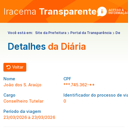
Iracema
Transparente
ACESSO À
INFORMAÇÃ
Você está em:
Site da Prefeitura
Portal da Transparência
Despe
Detalhes
da Diária
Voltar
Nome
CPF
João dos S. Araújo
***.745.362-**
Cargo
Identificador do processo de v
Conselheiro Tutelar
0
Período da viagem
23/03/2026 à 23/03/2026